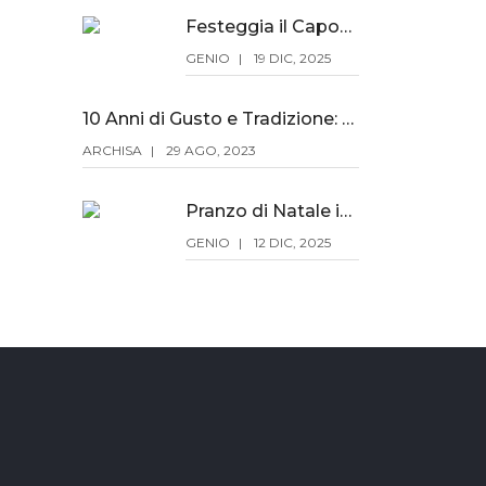
Festeggia il Capodanno da Archisa
GENIO
19 DIC, 2025
10 Anni di Gusto e Tradizione: Scopri l'Aperitivo del Viandante a 19€!
ARCHISA
29 AGO, 2023
Pranzo di Natale in famiglia da Archisa
GENIO
12 DIC, 2025