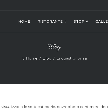
HOME
RISTORANTE
STORIA
GALLE
Blog
Home
Blog
Enogastronomia
 si visualizzano le sottocategorie, dovrebbero contenere degl