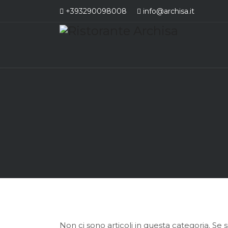
+393290098008
info@archisa.it
Non ci sono articoli in questa categoria. Se